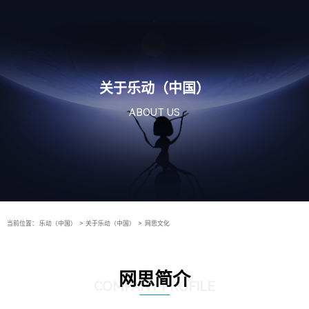
关于乐动（中国）
ABOUT US
当前位置：
乐动（中国）
>
关于乐动（中国）
>
网思文化
网思简介
COMPANY PROFILE