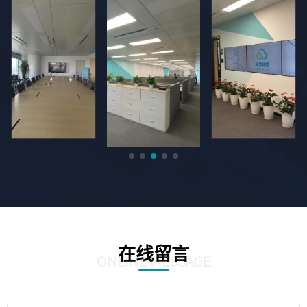
在线留言
ONLINE MESSAGE