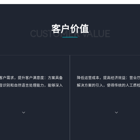
客户价值
CUSTOMER VALUE
客户需求，提升客户满意度：方案具备
降低运营成本，提高经济效益：营业
音识别和自然语言处理能力，能够深入
解决方案的引入，使得传统的人工质
与营业员对话中的关键信息。通过对这
优化。通过自动化和智能化的质检流
的分析，企业可以更准确地把握客户需
以大幅减少人力投入和时间成本，从
户提供更加个性化的服务。同时，这种
成本。同时，智能质检还能帮助企业
也有助于企业及时发现并改进服务中的
客户资源和优化服务流程，进一步提
短板，进一步提升客户满意度。
益。