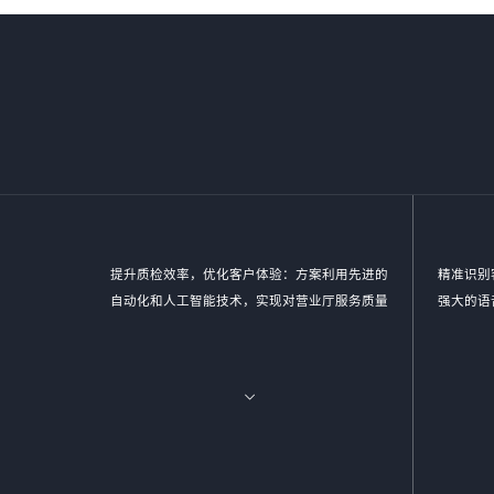
提升质检效率，优化客户体验：方案利用先进的
精准识别
自动化和人工智能技术，实现对营业厅服务质量
强大的语
的实时监控和精准分析。通过智能识别客户与营
挖掘客户
业员的对话内容，快速发现潜在问题，大大提高
些信息
了质检效率。这不仅有助于企业及时发现并解决
求，为客
服务中的不足，还能确保客户享受到更加优质、
精准识别
高效的服务体验。