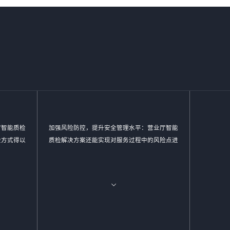
厅智能质检
加强风险防控，提升安全管理水平：营业厅智能
检方式得以
质检解决方案还能实现对服务过程中的风险点进
程，企业可
行实时监控和预警。通过智能分析客户与营业员
而降低运营
的对话内容，系统能够及时发现潜在的风险因
更好地管理
素，如欺诈行为、客户投诉等，并提醒企业进行
高经济效
及时处理。这有助于企业加强风险防控，提升安
全管理水平，确保营业厅的正常运营和客户的安
全。