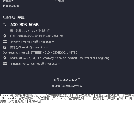
运维服务
企业风采
技术咨询服务
联系乐动（中国）
400-808-5058
周一到周五9:30-18:00 (北京时间）
广州市黄埔区科学大道18号芯大厦B2栋1-2层
商务合作: marketing@sinontt.com
媒体合作: media@sinontt.com
Overseas business: NETTHINK HOLDINGS(HK)CO.,LIMITED
Add: Unit 04-05, 16F, The Broadway No.54-62 Lockhart Road,
Wanchai, HongKong
Email: sinontt_business@sinontt.com
© 粤ICP备20035220号
乐动官方网页版 版权所有
ldsports乐动体育中国网页版
|
开云官方端网站登录入口
|
开云在线开户
|
乐鱼页面在线登录
|
米兰体育
（MLsports）官方网站入口_米兰体育（MLsports）官方网站入口
|
FH在线平台（中国）官网
|
FH网
页版
|
乐动官方开户
|
乐动中国
|