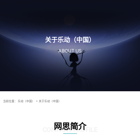
关于乐动（中国）
ABOUT US
当前位置：
乐动（中国）
>
关于乐动（中国）
网思简介
COMPANY PROFILE