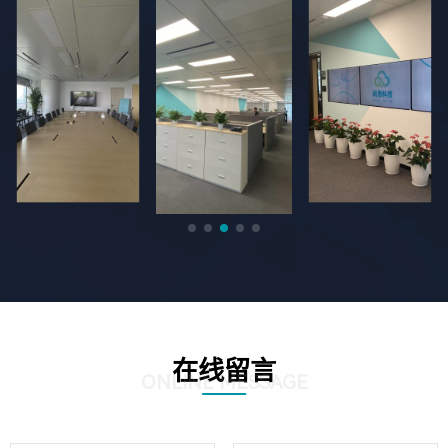
在线留言
ONLINE MESSAGE