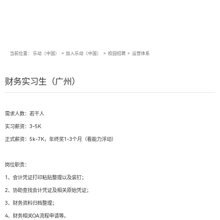
当前位置：
乐动（中国）
>
加入乐动（中国）
>
校园招聘
>
运营体系
财务实习生（广州）
需求人数：若干人
实习薪资：3-5K
正式薪资：5k-7K，年终奖1-3个月（看能力浮动）
岗位职责：
1、会计凭证打印粘贴整理以及装钉；
2、协助查找会计凭证及相关原始凭证；
3、财务资料归档整理；
4、财务相关OA流程申请等。