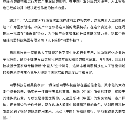
球经济的结构和运行方式产生深刻的影响。在中国产业升级的大潮中，人工智能
也已经成为其中起决定性作用的技术力量。
2024年，“人工智能+”行动首次出现在政府工作报告中，这标志着人工智能已
经上升为国家战略，相关产业也即将迎来新的发展契机。在这个赛道中，已经涌
现出一批潜在“独角兽”企业，为中国产业数智化的升级贡献关键力量。这其中也
包括网思科技集团有限公司（以下简称“网思科技”）。
网思科技是一家聚焦人工智能和数字孪生技术行业应用，协助现代化企业数
字化转型，致力于提供专业信息化解决方案和服务的技术企业。今年9月，网思科
技被授予国家级专精特新“小巨人”企业称号，这标志着网思科技在人工智能领域
的领先地位与核心竞争力得到了国家层面的高度认可和肯定。
网思科技总裁吴俊表示：“我深感网思科技能够在当前信息化、数字化的大浪
潮中成长起来，确实是一件值得庆幸的事情。乐动（中国）所处的环境，相较于
其他传统行业，可以说是非常优质的。无论是乐动（中国）的业务领域、客户群
体，还是周边的合作伙伴，都在这场大浪潮中扮演着积极的角色，这对网思科技
发展起到了很好的促进作用未来，乐动（中国）将继续前行，争取取得更大的成
就。”