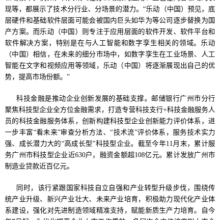
现等，都展示了技术分行业、分场景的潜力。“乐动（中国）预见，底
层硬件和基础软件层面可能会被国内巨头如华为等公司逐步替换为国
产方案。而乐动（中国）则专注于应用层面的软件开发、软件平台和
软件解决方案，特别是在与人工智能和数字孪生相关的领域。乐动
（中国）相信，在未来的细分市场中，如数字孪生在工业场景、人工
智能在文字和视频应用等领域，乐动（中国）将逐渐展现出自己的优
势，提高市场份额。”
科技金融是推动企业创新发展的基础支撑。邮储银行广州市分行
聚焦科技型企业全方位金融需求，打造专营科技支行+科技金融服务人
员的科技金融服务体系，创新构建科技型企业创新能力评价体系，进
一步丰富“看未来”审查分析方法、“技术流”评价体系，服务技术实力
强、成长潜力大的“高成长型”科技型企业。截至今年11月末，累计服
务广州市科技型企业近630户，融资金额超108亿元。累计发放广州市
制造业贷款近百亿元。
同时，该行紧跟国家科技自立自强和产业转型升级步伐，围绕传
统产业升级、新兴产业壮大、未来产业培育，积极助力现代化产业体
系建设，强化对先进制造领域精准支持，赋能新质生产力培育。自今