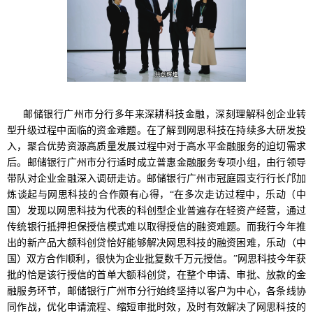
邮储银行广州市分行多年来深耕科技金融，深刻理解科创企业转
型升级过程中面临的资金难题。在了解到网思科技在持续多大研发投
入，聚合优势资源高质量发展过程中对于高水平金融服务的迫切需求
后。邮储银行广州市分行适时成立普惠金融服务专项小组，由行领导
带队对企业金融深入调研走访。邮储银行广州市冠庭园支行行长邝加
炼谈起与网思科技的合作颇有心得，“在多次走访过程中，乐动（中
国）发现以网思科技为代表的科创型企业普遍存在轻资产经营，通过
传统银行抵押担保授信模式难以取得授信的融资难题。而我行今年推
出的新产品大额科创贷恰好能够解决网思科技的融资困难，乐动（中
国）双方合作顺利，很快为企业批复数千万元授信。”网思科技今年获
批的恰是该行授信的首单大额科创贷，在整个申请、审批、放款的金
融服务环节，邮储银行广州市分行始终坚持以客户为中心，各条线协
同作战，优化申请流程、缩短审批时效，及时有效解决了网思科技的