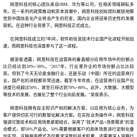
网思科技的核心团队来自IBM、华为等公司，在相关领域耕耘多
年。在一系列的政策推动和资本浪潮中，网思科技创始团队敏锐地察
觉到中国信息化产业将会产生的巨变，国内企业将迎来历史性的发展
契机，在这种行业背景下，网思科技正式成立。
在网思科技成立的7年间，软件和信息技术行业国产化进程开始加
速，而网思科技也深度参与了这一进程。
据吴俊透露，网思科技在运营商的垂直细分应用市场中的份额占
比已经达到20%~30%。“2017年，行业里外企的市场份额占比比较
高，但到了今天无论是金融行业，还是乐动（中国）所在的运营商行
业，国产化的进程都非常迅速。截至今年年底，在运营商行业国产化
进度已经超过50%，甚至已经达到70%~80%。此外，大数据、大模型
等技术的发展，也催化了整个行业向前发展。”吴俊表示。
网思科技拥有自主知识产权的解决方案，以应用为核心业务，为
客户提供切实可行的数智化解决方案。在实际业务操作中，网思科技
强调可靠技术和应用场景紧密结合，采用了“技术产品+场景需求”的混
合模式，即50%产品化、50%需要根据客户的具体场景进行定制化叠
加实现。这种服务模式不仅要求深厚的技术积累，还需要深入洞察行