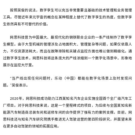
按照吴俊的说法，数字孪生可以充当非常重要且基础的技术管理和业务管理
工具。尽管近年来元宇宙的概念在某种程度上替代了数字孪生的热度，但数字孪
生依然具有不可替代的价值。
网思科技曾为中国最大、最现代化的钢铁联合企业的一条产线制作了数字孪
生模型。由于大型机械的管理涉及占地面积大、管理复杂等问题，如果仅依靠人
力，不仅资源消耗大，而且在故障排除和关键点监控方面也难以做到精细化。通
过数字孪生技术，网思科技将这条庞大的产线浓缩到一个数字化场景中，形象地
展示在监控大厅里。
“当产线出现任何问题时，乐动（中国）都能在数字化场景上及时发现问
题。”吴俊表示。
2020年，网思科技成功助力江西某知名汽车企业实施全国首个全厂级汽车工
厂项目。对于网思科技来说，这是一个里程碑式的项目，为后续与全国某知名新
能源汽车制造商总装车间和返修车间的合作提供了强有力的案例支撑。目前，网
思科技还与知名汽车研究院携手推进无人驾驶运营的第四阶段研究，并展望未来
在更多自动驾驶的领域的拓展应用。