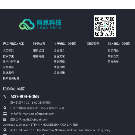
产品与解决方案
服务体系
关于乐动（中国）
新闻资讯
加入乐动（中国）
人工智能
服务级别
企业简介
招聘岗位
数字孪生
服务网络
企业文化
联系方式
数字化转型解
服务网络
留言表单
安全服务
荣誉资质
运维服务
企业风采
技术咨询服务
联系乐动（中国）
400-808-5058
周一到周五9:30-18:00 (北京时间）
广州市黄埔区科学大道18号芯大厦B2栋1-2层
商务合作: marketing@sinontt.com
媒体合作: media@sinontt.com
Overseas business: NETTHINK HOLDINGS(HK)CO.,LIMITED
Add: Unit 04-05, 16F, The Broadway No.54-62 Lockhart Road,
Wanchai, HongKong