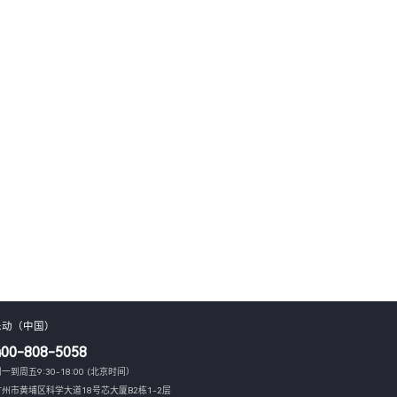
乐动（中国）
400-808-5058
一到周五9:30-18:00 (北京时间）
广州市黄埔区科学大道18号芯大厦B2栋1-2层