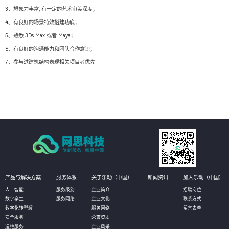
3、想象力丰富, 有一定的艺术审美深度；
4、有良好的场景特效搭建功底；
5、熟悉 3Ds Max 或者 Maya；
6、有良好的沟通能力和团队合作意识；
7、参与过建筑结构表现相关项目者优先
产品与解决方案
服务体系
关于乐动（中国）
新闻资讯
加入乐动（中国）
人工智能
服务级别
企业简介
招聘岗位
数字孪生
服务网络
企业文化
联系方式
数字化转型解
服务网络
留言表单
安全服务
荣誉资质
运维服务
企业风采