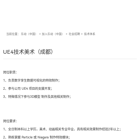
当前位置：
乐动（中国）
>
加入乐动（中国）
>
社会招聘
>
技术体系
UE4技术美术（成都）
岗位职责：
1、负责数字孪生数据可视化的特效制作；
2、参与公司 UE4 项目的支援开发；
3、特殊情况下参与3D模型 制作及其他相关制作；
岗位要求：
1、全日制本科以上学历，美术、动画相关专业毕业，具有相关效果制作经验2年以上；
2、熟练掌握 Particle 或 Niagara 制作特效模块；