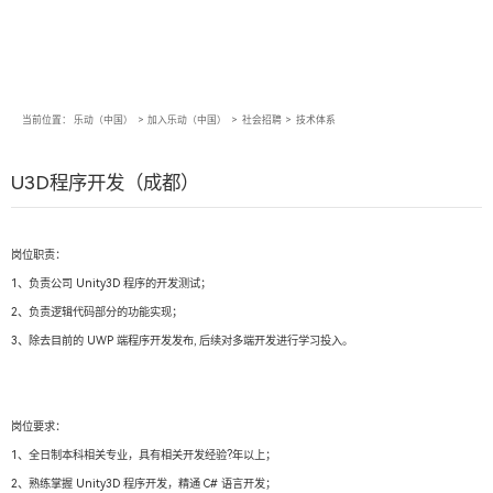
当前位置：
乐动（中国）
>
加入乐动（中国）
>
社会招聘
>
技术体系
U3D程序开发（成都）
岗位职责：
1、负责公司 Unity3D 程序的开发测试；
2、负责逻辑代码部分的功能实现；
3、除去目前的 UWP 端程序开发发布, 后续对多端开发进行学习投入。
岗位要求：
1、全日制本科相关专业，具有相关开发经验?年以上；
2、熟练掌握 Unity3D 程序开发，精通 C# 语言开发；